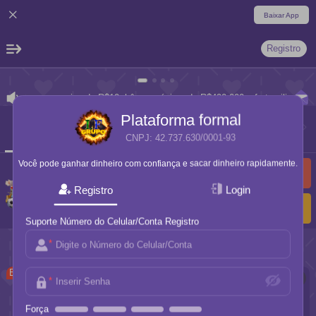
Baixar App
Registro
onvite a um amigo de R$10, bônus máximo de R$490.000, ofertas ilimitadas, 
Plataforma formal
CNPJ: 42.737.630/0001-93
Popular
Slots
Prémios
Blockchain
Pescaria
Você pode ganhar dinheiro com confiança e sacar dinheiro rapidamente.
Promoção
Agente
Registro
Login
54.226.000,36
VIP
Suporte
Suporte Número do Celular/Conta Registro
Popular
Tudo
BEST
BEST
BEST
BEST
Prémios
Força