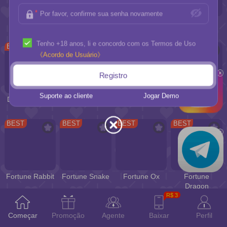
FORTUNE
Labubu
Doraemon
SQUIRREL
Zimomo
Christmas
Tenho +18 anos, li e concordo com os Termos de Uso
BEST
BEST
BEST
BEST
《Acordo de Usuário》
Registro
Suporte ao cliente
Jogar Demo
Dragon FOFO
Tiger 3
Tiger FOFO
Fortune Tiger
BEST
BEST
BEST
BEST
Fortune Rabbit
Fortune Snake
Fortune Ox
Fortune
Dragon
R$ 3
BEST
BEST
BEST
BEST
Promoção
Agente
Baixar
Perfil
Começar